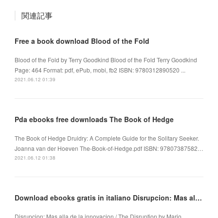
関連記事
Free a book download Blood of the Fold
Blood of the Fold by Terry Goodkind Blood of the Fold Terry Goodkind
Page: 464 Format: pdf, ePub, mobi, fb2 ISBN: 9780312890520 ...
2021.06.12 01:39
Pda ebooks free downloads The Book of Hedge
The Book of Hedge Druidry: A Complete Guide for the Solitary Seeker.
Joanna van der Hoeven The-Book-of-Hedge.pdf ISBN: 97807387582…
2021.06.12 01:38
Download ebooks gratis in italiano Disrupcion: Mas alla de la innovacion / The Disruption
Disrupcion: Mas alla de la innovacion / The Disruption by Mario