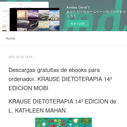
Ameba Owndで
あなただけのホームページやブログをつ
くろう
今すぐ試す
Home
2021.04.02 18:09
Descargas gratuitas de ebooks para
ordenador. KRAUSE DIETOTERAPIA 14º
EDICION MOBI
KRAUSE DIETOTERAPIA 14º EDICION de
L. KATHLEEN MAHAN