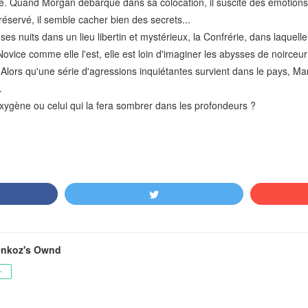
elle. Quand Morgan débarque dans sa colocation, il suscite des émotions
éservé, il semble cacher bien des secrets...
 ses nuits dans un lieu libertin et mystérieux, la Confrérie, dans laquell
Novice comme elle l'est, elle est loin d'imaginer les abysses de noirc
. Alors qu'une série d'agressions inquiétantes survient dans le pays, Mar
.
xygène ou celui qui la fera sombrer dans les profondeurs ?
nkoz's Ownd
ー