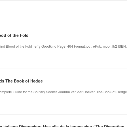
od of the Fold
kind Blood of the Fold Terry Goodkind Page: 464 Format: pdf, ePub, mobi, fb2 ISBN
ds The Book of Hedge
omplete Guide for the Solitary Seeker. Joanna van der Hoeven The-Book-of-Hedg
 italiano Disrupcion: Mas alla de la innovacion / The Disruption