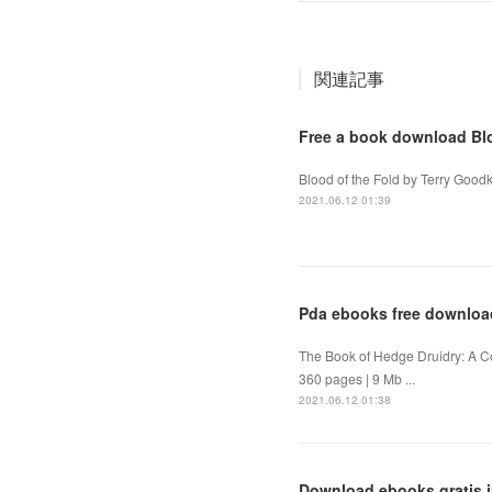
関連記事
Free a book download Blo
Blood of the Fold by Terry Good
2021.06.12 01:39
Pda ebooks free downloa
The Book of Hedge Druidry: A C
360 pages | 9 Mb ...
2021.06.12 01:38
Download ebooks gratis in