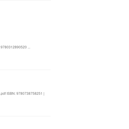
: 9780312890520 ...
e.pdf ISBN: 9780738758251 |