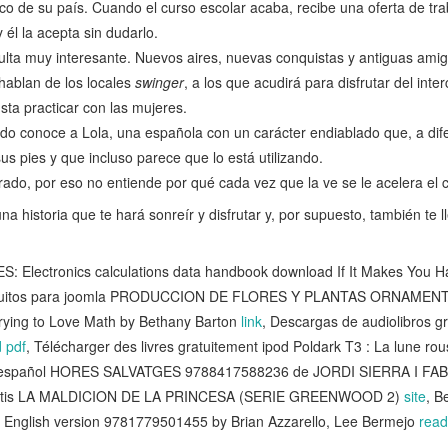
pico de su país. Cuando el curso escolar acaba, recibe una oferta de tr
y él la acepta sin dudarlo.
ulta muy interesante. Nuevos aires, nuevas conquistas y antiguas ami
hablan de los locales
swinger
, a los que acudirá para disfrutar del inte
sta practicar con las mujeres.
o conoce a Lola, una española con un carácter endiablado que, a difer
us pies y que incluso parece que lo está utilizando.
do, por eso no entiende por qué cada vez que la ve se le acelera el 
na historia que te hará sonreír y disfrutar y, por supuesto, también te l
Electronics calculations data handbook download If It Makes You
ratuitos para joomla PRODUCCION DE FLORES Y PLANTAS ORNAMENT
rying to Love Math by Bethany Barton
link
, Descargas de audiolibros 
 pdf
, Télécharger des livres gratuitement ipod Poldark T3 : La lune ro
 en español HORES SALVATGES 9788417588236 de JORDI SIERRA I FA
 gratis LA MALDICION DE LA PRINCESA (SERIE GREENWOOD 2)
site
, B
nglish version 9781779501455 by Brian Azzarello, Lee Bermejo
read