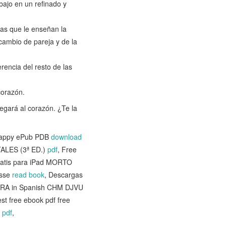
abajo en un refinado y
gas que le enseñan la
rcambio de pareja y de la
encia del resto de las
corazón.
legará al corazón. ¿Te la
 Happy ePub PDB
download
ALES (3ª ED.)
pdf
, Free
gratis para iPad MORTO
usse
read book
, Descargas
BRA in Spanish CHM DJVU
est free ebook pdf free
 pdf
,