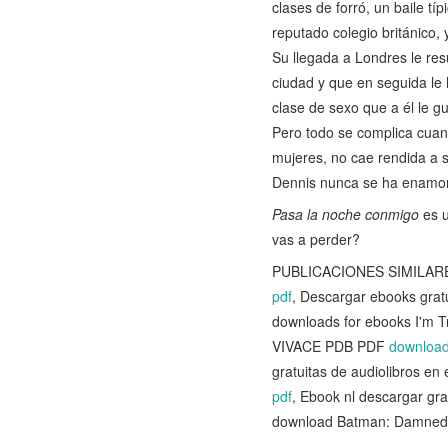
clases de forró, un baile tí
reputado colegio británico, 
Su llegada a Londres le res
ciudad y que en seguida le 
clase de sexo que a él le gu
Pero todo se complica cuand
mujeres, no cae rendida a s
Dennis nunca se ha enamora
Pasa la noche conmigo
es u
vas a perder?
PUBLICACIONES SIMILARES: 
pdf
, Descargar ebooks g
downloads for ebooks I'm T
VIVACE PDB PDF
download
gratuitas de audiolibros
pdf
, Ebook nl descargar
download Batman: Damned E