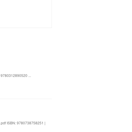
: 9780312890520 ...
e.pdf ISBN: 9780738758251 |