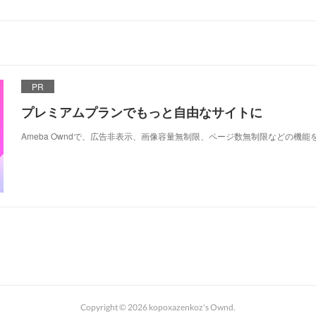
PR
プレミアムプランでもっと自由なサイトに
Ameba Owndで、広告非表示、画像容量無制限、ページ数無制限などの機能
Copyright ©
2026
kopoxazenkoz's Ownd
.