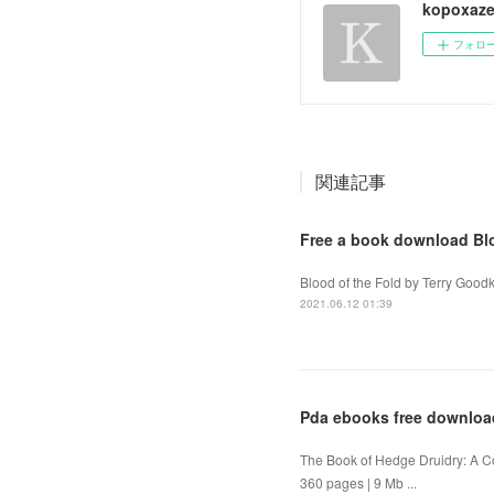
kopoxaze
フォロ
関連記事
Free a book download Blo
Blood of the Fold by Terry Good
2021.06.12 01:39
Pda ebooks free downloa
The Book of Hedge Druidry: A C
360 pages | 9 Mb ...