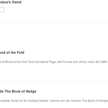
nkoz's Ownd
ー
od of the Fold
kind Blood of the Fold Terry Goodkind Page: 464 Format: pdf, ePub, mobi, fb2 ISBN
ds The Book of Hedge
omplete Guide for the Solitary Seeker. Joanna van der Hoeven The-Book-of-Hedg